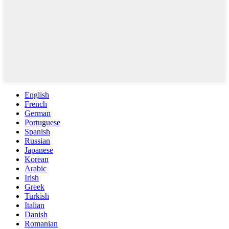
English
French
German
Portuguese
Spanish
Russian
Japanese
Korean
Arabic
Irish
Greek
Turkish
Italian
Danish
Romanian