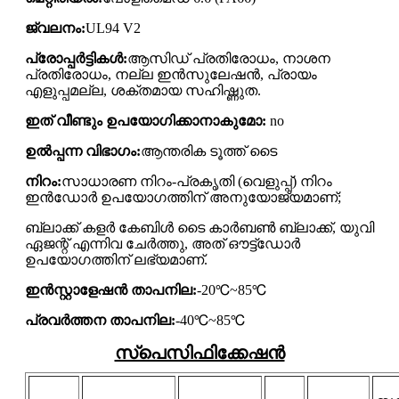
ജ്വലനം:
UL94 V2
പ്രോപ്പർട്ടികൾ:
ആസിഡ് പ്രതിരോധം, നാശന
പ്രതിരോധം, നല്ല ഇൻസുലേഷൻ, പ്രായം
എളുപ്പമല്ല, ശക്തമായ സഹിഷ്ണുത.
ഇത് വീണ്ടും ഉപയോഗിക്കാനാകുമോ:
no
ഉൽപ്പന്ന വിഭാഗം:
ആന്തരിക ടൂത്ത് ടൈ
നിറം:
സാധാരണ നിറം-പ്രകൃതി (വെളുപ്പ്) നിറം
ഇൻഡോർ ഉപയോഗത്തിന് അനുയോജ്യമാണ്;
ബ്ലാക്ക് കളർ കേബിൾ ടൈ കാർബൺ ബ്ലാക്ക്, യുവി
ഏജന്റ് എന്നിവ ചേർത്തു, അത് ഔട്ട്ഡോർ
ഉപയോഗത്തിന് ലഭ്യമാണ്.
ഇൻസ്റ്റാളേഷൻ താപനില:
-20℃~85℃
പ്രവർത്തന താപനില:
-40℃~85℃
സ്പെസിഫിക്കേഷൻ