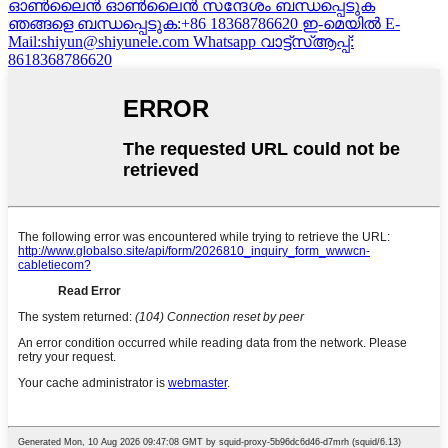
ഓൺലൈൻ
ഓൺലൈൻ സന്ദേശം
ബന്ധപ്പെടുക
ഞങ്ങളെ ബന്ധപ്പെടുക:+86 18368786620
ഇ-മെയിൽ
E-
Mail:shiyun@shiyunele.com
Whatsapp
വാട്ട്‌സ്ആപ്പ്:
8618368786620