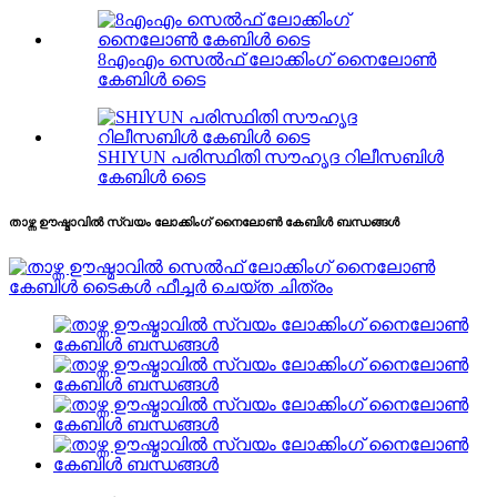
8എംഎം സെൽഫ് ലോക്കിംഗ് നൈലോൺ
കേബിൾ ടൈ
SHIYUN പരിസ്ഥിതി സൗഹൃദ റിലീസബിൾ
കേബിൾ ടൈ
താഴ്ന്ന ഊഷ്മാവിൽ സ്വയം ലോക്കിംഗ് നൈലോൺ കേബിൾ ബന്ധങ്ങൾ