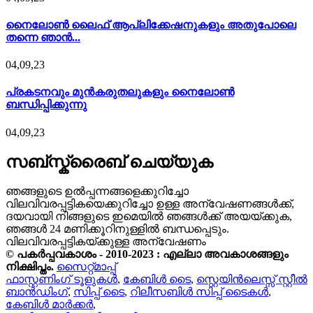
നൈലോൺ ലൈഫ് ആപ്ലിക്കേഷനുകളും അതുപോലെ
തന്നെ ഞാൻ...
04,09,23
പ്രകടനവും മുൻകരുതലുകളും നൈലോൺ
ബന്ധിപ്പിക്കുന്നു
04,09,23
സബ്സ്ക്രൈബ് ചെയ്യുക
ഞങ്ങളുടെ ഉൽപ്പന്നങ്ങളെക്കുറിച്ചോ
വിലവിവരപ്പട്ടികയെക്കുറിച്ചോ ഉള്ള അന്വേഷണങ്ങൾക്ക്,
ദയവായി നിങ്ങളുടെ ഇമെയിൽ ഞങ്ങൾക്ക് അയയ്ക്കുക,
ഞങ്ങൾ 24 മണിക്കൂറിനുള്ളിൽ ബന്ധപ്പെടും.
വിലവിവരപ്പട്ടികയ്ക്കുള്ള അന്വേഷണം
© പകർപ്പവകാശം - 2010-2023 : എല്ലാ അവകാശങ്ങളും
നിക്ഷിപ്തം.
സൈറ്റ്മാപ്പ്
ഫാസ്റ്റണിംഗ് ടൂളുകൾ
,
കേബിൾ ടൈ
,
സ്റ്റെയിൻലെസ്സ് സ്റ്റീൽ
ബാൻഡിംഗ്
,
സിപ്പ് ടൈ
,
റിലീസബിൾ സിപ്പ് ടൈകൾ
,
കേബിൾ മാർക്കർ
,