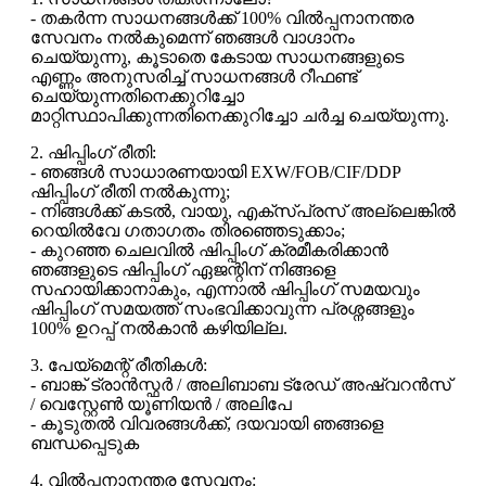
- തകർന്ന സാധനങ്ങൾക്ക് 100% വിൽപ്പനാനന്തര
സേവനം നൽകുമെന്ന് ഞങ്ങൾ വാഗ്ദാനം
ചെയ്യുന്നു, കൂടാതെ കേടായ സാധനങ്ങളുടെ
എണ്ണം അനുസരിച്ച് സാധനങ്ങൾ റീഫണ്ട്
ചെയ്യുന്നതിനെക്കുറിച്ചോ
മാറ്റിസ്ഥാപിക്കുന്നതിനെക്കുറിച്ചോ ചർച്ച ചെയ്യുന്നു.
2. ഷിപ്പിംഗ് രീതി:
- ഞങ്ങൾ സാധാരണയായി EXW/FOB/CIF/DDP
ഷിപ്പിംഗ് രീതി നൽകുന്നു;
- നിങ്ങൾക്ക് കടൽ, വായു, എക്സ്പ്രസ് അല്ലെങ്കിൽ
റെയിൽവേ ഗതാഗതം തിരഞ്ഞെടുക്കാം;
- കുറഞ്ഞ ചെലവിൽ ഷിപ്പിംഗ് ക്രമീകരിക്കാൻ
ഞങ്ങളുടെ ഷിപ്പിംഗ് ഏജന്റിന് നിങ്ങളെ
സഹായിക്കാനാകും, എന്നാൽ ഷിപ്പിംഗ് സമയവും
ഷിപ്പിംഗ് സമയത്ത് സംഭവിക്കാവുന്ന പ്രശ്നങ്ങളും
100% ഉറപ്പ് നൽകാൻ കഴിയില്ല.
3. പേയ്‌മെന്റ് രീതികൾ:
- ബാങ്ക് ട്രാൻസ്ഫർ / അലിബാബ ട്രേഡ് അഷ്വറൻസ്
/ വെസ്റ്റേൺ യൂണിയൻ / അലിപേ
- കൂടുതൽ വിവരങ്ങൾക്ക്, ദയവായി ഞങ്ങളെ
ബന്ധപ്പെടുക
4. വിൽപ്പനാനന്തര സേവനം: