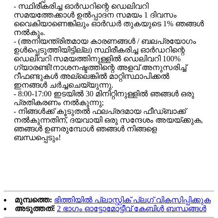
- സ്ഥിരീകരിച്ച ഓർഡറിന്റെ ഡെലിവറി
സമയത്തേക്കാൾ ഉൽപ്പാദന സമയം 1 ദിവസം
വൈകിയാണെങ്കിലും ഓർഡർ തുകയുടെ 1% ഞങ്ങൾ
നൽകും.
- (അനിയന്ത്രിതമായ കാരണങ്ങൾ / ബലപ്രയോഗം
ഉൾപ്പെടുത്തിയിട്ടില്ല) സ്ഥിരീകരിച്ച ഓർഡറിന്റെ
ഡെലിവറി സമയത്തിനുള്ളിൽ ഡെലിവറി 100%
ഗ്യാരണ്ടി!നാശനഷ്ടത്തിന്റെ അളവ് അനുസരിച്ച്
റീഫണ്ടുകൾ അല്ലെങ്കിൽ മാറ്റിസ്ഥാപിക്കൽ
ഇനങ്ങൾ ചർച്ചചെയ്യുന്നു.
- 8:00-17:00 ഇടയിൽ 30 മിനിറ്റിനുള്ളിൽ ഞങ്ങൾ ഒരു
പ്രതികരണം നൽകുന്നു;
- നിങ്ങൾക്ക് കൂടുതൽ ഫലപ്രദമായ ഫീഡ്‌ബാക്ക്
നൽകുന്നതിന്, ദയവായി ഒരു സന്ദേശം അയയ്‌ക്കുക,
ഞങ്ങൾ ഉണരുമ്പോൾ ഞങ്ങൾ നിങ്ങളെ
ബന്ധപ്പെടും!
മുമ്പത്തെ:
ഭിത്തിയിൽ പ്ലാസ്റ്റിക് പ്ലഗ് വികസിപ്പിക്കുക
അടുത്തത്:
2 ഭാഗം ഓട്ടോമോട്ടീവ് കേബിൾ ബന്ധങ്ങൾ