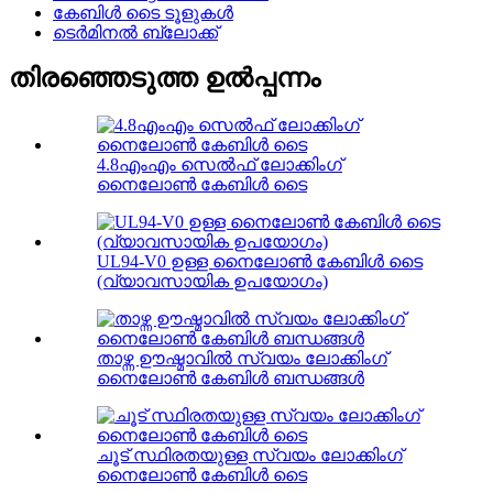
കേബിൾ ടൈ ടൂളുകൾ
ടെർമിനൽ ബ്ലോക്ക്
തിരഞ്ഞെടുത്ത ഉൽപ്പന്നം
4.8എംഎം സെൽഫ് ലോക്കിംഗ്
നൈലോൺ കേബിൾ ടൈ
UL94-V0 ഉള്ള നൈലോൺ കേബിൾ ടൈ
(വ്യാവസായിക ഉപയോഗം)
താഴ്ന്ന ഊഷ്മാവിൽ സ്വയം ലോക്കിംഗ്
നൈലോൺ കേബിൾ ബന്ധങ്ങൾ
ചൂട് സ്ഥിരതയുള്ള സ്വയം ലോക്കിംഗ്
നൈലോൺ കേബിൾ ടൈ