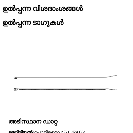
ഉൽപ്പന്ന വിശദാംശങ്ങൾ
ഉൽപ്പന്ന ടാഗുകൾ
അടിസ്ഥാന ഡാറ്റ
മെറ്റീരിയൽ:
പോളിമൈഡ് 6.6 (PA66)