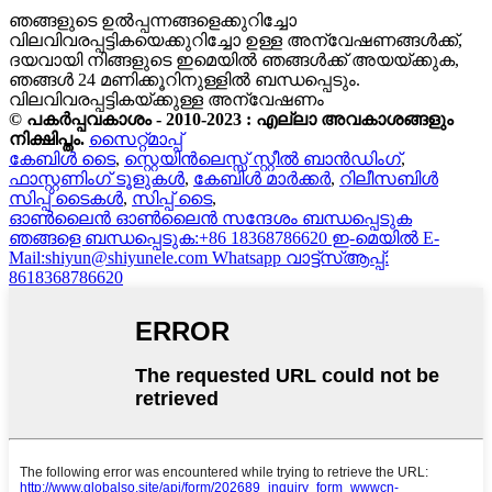
ഞങ്ങളുടെ ഉൽപ്പന്നങ്ങളെക്കുറിച്ചോ
വിലവിവരപ്പട്ടികയെക്കുറിച്ചോ ഉള്ള അന്വേഷണങ്ങൾക്ക്,
ദയവായി നിങ്ങളുടെ ഇമെയിൽ ഞങ്ങൾക്ക് അയയ്ക്കുക,
ഞങ്ങൾ 24 മണിക്കൂറിനുള്ളിൽ ബന്ധപ്പെടും.
വിലവിവരപ്പട്ടികയ്ക്കുള്ള അന്വേഷണം
© പകർപ്പവകാശം - 2010-2023 : എല്ലാ അവകാശങ്ങളും
നിക്ഷിപ്തം.
സൈറ്റ്മാപ്പ്
കേബിൾ ടൈ
,
സ്റ്റെയിൻലെസ്സ് സ്റ്റീൽ ബാൻഡിംഗ്
,
ഫാസ്റ്റണിംഗ് ടൂളുകൾ
,
കേബിൾ മാർക്കർ
,
റിലീസബിൾ
സിപ്പ് ടൈകൾ
,
സിപ്പ് ടൈ
,
ഓൺലൈൻ
ഓൺലൈൻ സന്ദേശം
ബന്ധപ്പെടുക
ഞങ്ങളെ ബന്ധപ്പെടുക:+86 18368786620
ഇ-മെയിൽ
E-
Mail:shiyun@shiyunele.com
Whatsapp
വാട്ട്‌സ്ആപ്പ്:
8618368786620