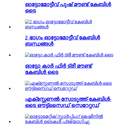
ഓട്ടോമോട്ടീവ് പുഷ് മൗണ്ട് കേബിൾ
ടൈ
2 ഭാഗം ഓട്ടോമോട്ടീവ് കേബിൾ
ബന്ധങ്ങൾ
ഓട്ടോ കാർ ഫിർ ട്രീ മൗണ്ട്
കേബിൾ ടൈ
എക്സ്റ്റേണൽ-സോടൂത്ത്-കേബിൾ-
ടൈ ഔട്ട്സൈഡ് സെറേറ്റഡ്