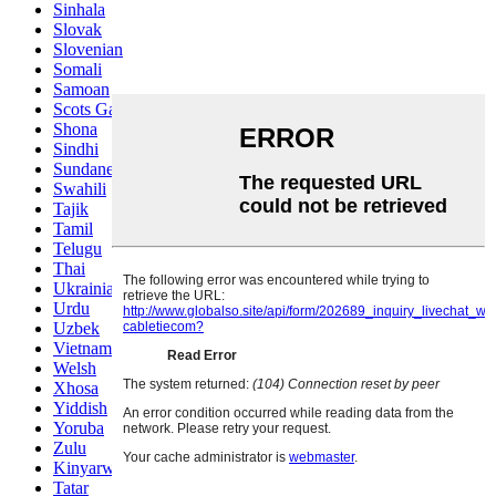
Sinhala
Slovak
Slovenian
Somali
Samoan
Scots Gaelic
Shona
Sindhi
Sundanese
Swahili
Tajik
Tamil
Telugu
Thai
Ukrainian
Urdu
Uzbek
Vietnamese
Welsh
Xhosa
Yiddish
Yoruba
Zulu
Kinyarwanda
Tatar