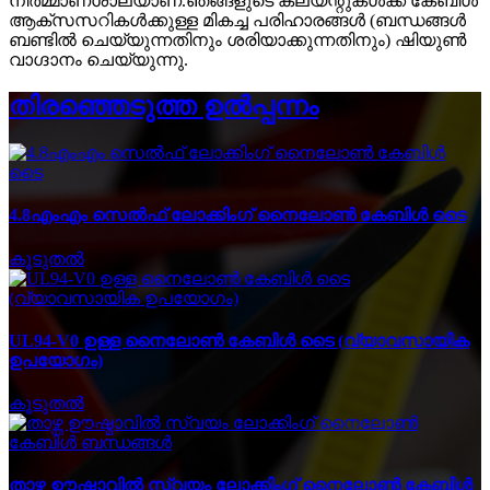
നിർമ്മാണശാലയാണ്.ഞങ്ങളുടെ ക്ലയന്റുകൾക്ക് കേബിൾ
ആക്‌സസറികൾക്കുള്ള മികച്ച പരിഹാരങ്ങൾ (ബന്ധങ്ങൾ
ബണ്ടിൽ ചെയ്യുന്നതിനും ശരിയാക്കുന്നതിനും) ഷിയുൺ
വാഗ്ദാനം ചെയ്യുന്നു.
തിരഞ്ഞെടുത്ത ഉൽപ്പന്നം
4.8എംഎം സെൽഫ് ലോക്കിംഗ് നൈലോൺ കേബിൾ ടൈ
കൂടുതൽ
UL94-V0 ഉള്ള നൈലോൺ കേബിൾ ടൈ (വ്യാവസായിക
ഉപയോഗം)
കൂടുതൽ
താഴ്ന്ന ഊഷ്മാവിൽ സ്വയം ലോക്കിംഗ് നൈലോൺ കേബിൾ